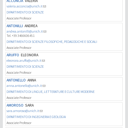
ACCONCIA
VALERIA
valeria.acconcia@unich.it
研究
DIPARTIMENTO DI SCIENZE
Associate Professor
ANTONILLI
ANDREA
第三使命
andrea.antonilli@unich.it
Tel. +39 3466606451
DIPARTIMENTO DI SCIENZE FILOSOFICHE, PEDAGOGICHE E SOCIALI
Associate Professor
ARUFFO
ELEONORA
eleonora.aruffo@unich.it
DIPARTIMENTO DI SCIENZE
Associate Professor
ANTONELLO
ANNA
anna.antonello@unich.it
DIPARTIMENTO DI LINGUE, LETTERATURE E CULTURE MODERNE
Associate Professor
AMOROSO
SARA
sara.amoroso@unich.it
DIPARTIMENTO DI INGEGNERIA E GEOLOGIA
Associate Professor