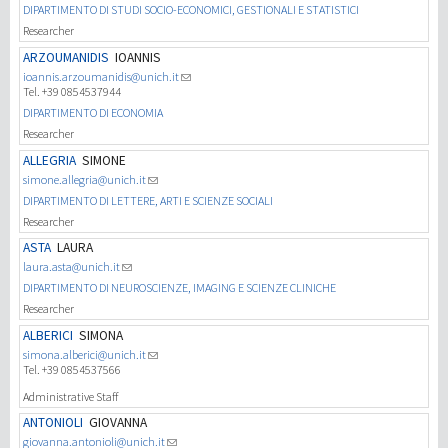
DIPARTIMENTO DI STUDI SOCIO-ECONOMICI, GESTIONALI E STATISTICI
Researcher
ARZOUMANIDIS
IOANNIS
ioannis.arzoumanidis@unich.it
Tel. +39 0854537944
DIPARTIMENTO DI ECONOMIA
Researcher
ALLEGRIA
SIMONE
simone.allegria@unich.it
DIPARTIMENTO DI LETTERE, ARTI E SCIENZE SOCIALI
Researcher
ASTA
LAURA
laura.asta@unich.it
DIPARTIMENTO DI NEUROSCIENZE, IMAGING E SCIENZE CLINICHE
Researcher
ALBERICI
SIMONA
simona.alberici@unich.it
Tel. +39 0854537566
Administrative Staff
ANTONIOLI
GIOVANNA
giovanna.antonioli@unich.it