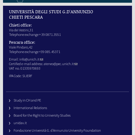
UNIVERSITÀ DEGLI STUDI G.D'ANNUNZIO
CHIETI PESCARA
Chieti office:
Via dei Vestini,31
Telephone exchange + 39 0871.3551
Pescara office:
Viale Pindaro,42
Telephone exchange +39 085.45371
Email:
info@unich.it
Certified e-mail address:
ateneo@pec.unich.it
VAT no. 01335970693
IPA Code: SIJERF
Study in CH and PE
International Relations
Board for the Right to University Studies
unidav.it
Fondazione Università G. d’Annunzio University Foundation