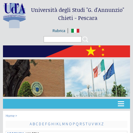
Università degli Studi
"G. d'Annunzio"
Chieti - Pescara
Rubrica
Search form
Search
大学
Home
A
B
C
D
E
F
G
H
I
K
L
M
N
O
P
Q
R
S
T
U
V
W
X
Z
教学