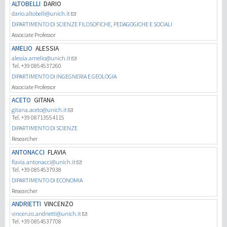
ALTOBELLI
DARIO
dario.altobelli@unich.it
DIPARTIMENTO DI SCIENZE FILOSOFICHE, PEDAGOGICHE E SOCIALI
Associate Professor
AMELIO
ALESSIA
alessia.amelio@unich.it
Tel. +39 0854537260
DIPARTIMENTO DI INGEGNERIA E GEOLOGIA
Associate Professor
ACETO
GITANA
gitana.aceto@unich.it
Tel. +39 08713554115
DIPARTIMENTO DI SCIENZE
Researcher
ANTONACCI
FLAVIA
flavia.antonacci@unich.it
Tel. +39 0854537938
DIPARTIMENTO DI ECONOMIA
Researcher
ANDRIETTI
VINCENZO
vincenzo.andrietti@unich.it
Tel. +39 0854537708