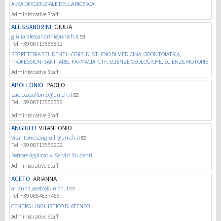
AREA DIRIGENZIALE DELLA RICERCA
Administrative Staff
ALESSANDRINI
GIULIA
giulia.alessandrini@unich.it
Tel. +39 08713555832
SEGRETERIA STUDENTI - CORSI DI STUDIO DI MEDICINA, ODONTOIATRIA,
PROFESSIONI SANITARIE, FARMACIA, CTF, SCIENZE GEOLOGICHE, SCIENZE MOTORIE
Administrative Staff
APOLLONIO
PAOLO
paolo.apollonio@unich.it
Tel. +39 08713556556
Administrative Staff
ANGIULLI
VITANTONIO
vitantonio.angiulli@unich.it
Tel. +39 08713556202
Settore Applicativi Servizi Studenti
Administrative Staff
ACETO
ARIANNA
arianna.aceto@unich.it
Tel. +39 0854537465
CENTRO LINGUISTICO DI ATENEO
Administrative Staff