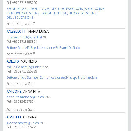
Tel. +39 08713555200
SEGRETERIA STUDENTI - CORSI DI STUDIO PSICOLOGIA , SOCIOLOGIA E
CRIMINOLOGIA, SCIENZE SOCIALI, LETTERE, FILOSOFIA E SCIENZE
DELL'EDUCAZIONE
Administrative Staff
ANZELLOTTI
MARIA LUISA
luisa.anzellotti@unich.it
Tel. +39 08713556324
Settore Scuole Di Specializzazione Ed Esami Di Stato
Administrative Staff
ADEZIO
MAURIZIO
maurizio.adezio@unich.it
Tel. +39 08713555889
Settore Ufficio Stampa, Comunicazione e Sviluppo Multimediale
Administrative Staff
AMICONE
ANNA RITA
annarita.amicone@unich.it
Tel. +39 0854537804
Administrative Staff
ASSETTA
GIOVINA
giovina.assetta@unich.it
Tel. +39 08713556245