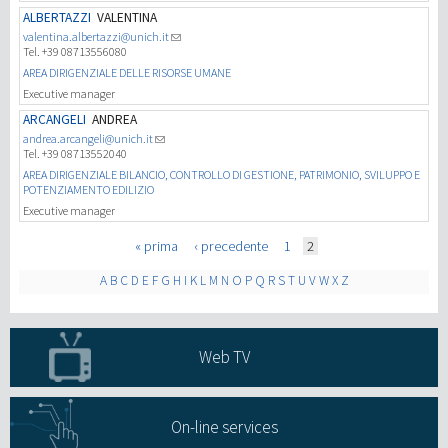
ALBERTAZZI
VALENTINA
valentina.albertazzi@unich.it
Tel. +39 08713556080
AREA DIRIGENZIALE DELLE RISORSE UMANE
Executive manager
ARCANGELI
ANDREA
andrea.arcangeli@unich.it
Tel. +39 08713552040
AREA DIRIGENZIALE BILANCIO, CONTROLLO DI GESTIONE, PATRIMONIO, SVILUPPO E
POTENZIAMENTO EDILIZIO
Executive manager
Pages
« prima
‹ precedente
1
2
A
B
C
D
E
F
G
H
I
K
L
M
N
O
P
Q
R
S
T
U
V
W
X
Z
Web TV
On-line services