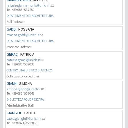
raffaele.giannantonio@unich.it
Tel. +39 0854537289
DIPARTIMENTO DI ARCHITETTURA
Full Professor
GADDI
ROSSANA
rossana.gaddi@unich.it
DIPARTIMENTO DI ARCHITETTURA
Associate Professor
GERACI
PATRICIA
patricia.geraci@unich.it
Tel. +39 0854537030
CENTRO LINGUISTICO DI ATENEO
Collaborator or Lecturer
GIANNI
SIMONA
simona.gianni@unich.it
Tel. +39 0854537048
BIBLIOTECA POLO PESCARA
Administrative Staff
GIANGIULI
PAOLO
paolo.giangiuli@unich.it
Tel. +39 0871/3556068