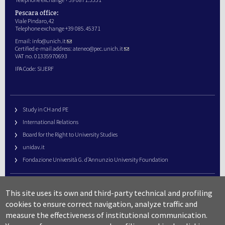
Pescara office:
Viale Pindaro,42
Telephone exchange +39 085.45371
Email:
info@unich.it
Certified e-mail address:
ateneo@pec.unich.it
VAT no. 01335970693
IPA Code: SIJERF
Study in CH and PE
International Relations
Board for the Right to University Studies
unidav.it
Fondazione Università G. d’Annunzio University Foundation
University Web Management
This site uses its own and third-party technical and profiling
URP – Public Relations Office
cookies to ensure correct navigation, analyze traffic and
Campus useful numbers
measure the effectiveness of institutional communication.