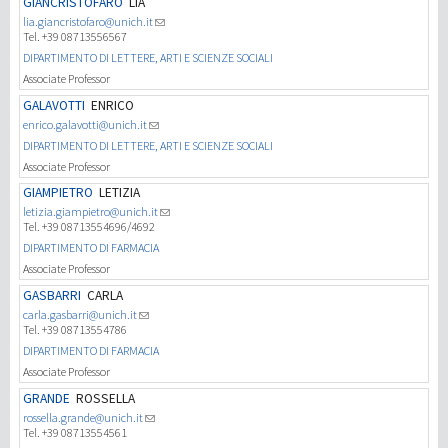
GIANCRISTOFARO
LIA
lia.giancristofaro@unich.it
Tel. +39 08713556567
研究
DIPARTIMENTO DI LETTERE, ARTI E SCIENZE SOCIALI
Associate Professor
第三使命
GALAVOTTI
ENRICO
enrico.galavotti@unich.it
DIPARTIMENTO DI LETTERE, ARTI E SCIENZE SOCIALI
Associate Professor
GIAMPIETRO
LETIZIA
letizia.giampietro@unich.it
Tel. +39 08713554696/4692
DIPARTIMENTO DI FARMACIA
Associate Professor
GASBARRI
CARLA
carla.gasbarri@unich.it
Tel. +39 08713554786
DIPARTIMENTO DI FARMACIA
Associate Professor
GRANDE
ROSSELLA
rossella.grande@unich.it
Tel. +39 08713554561