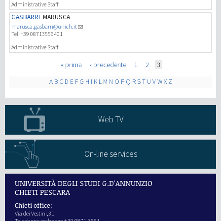
Administrative Staff
GASBARRI
MARUSCA
marusca.gasbarri@unich.it
Tel. +39 08713556401
Administrative Staff
Pages
« prima
‹ precedente
1
2
3
A
B
C
D
E
F
G
H
I
K
L
M
N
O
P
Q
R
S
T
U
V
W
X
Z
Web TV
On-line services
UNIVERSITÀ DEGLI STUDI G.D'ANNUNZIO
CHIETI PESCARA
Chieti office:
Via dei Vestini,31
Telephone exchange + 39 0871.3551