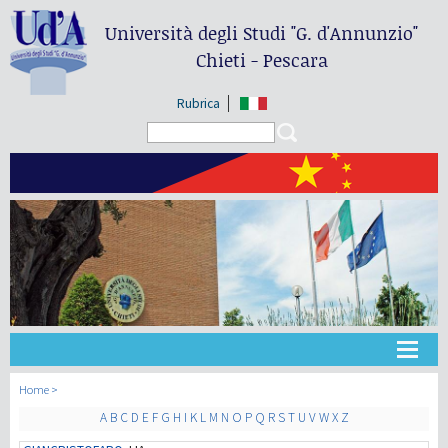
Università degli Studi
"G. d'Annunzio"
Chieti - Pescara
Rubrica
Search form
Search
大学
Home
A
B
C
D
E
F
G
H
I
K
L
M
N
O
P
Q
R
S
T
U
V
W
X
Z
教学