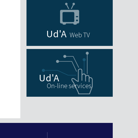
Web TV
On-line services